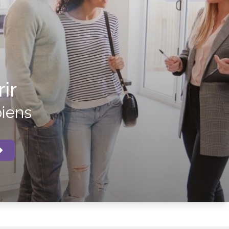
ir
biens