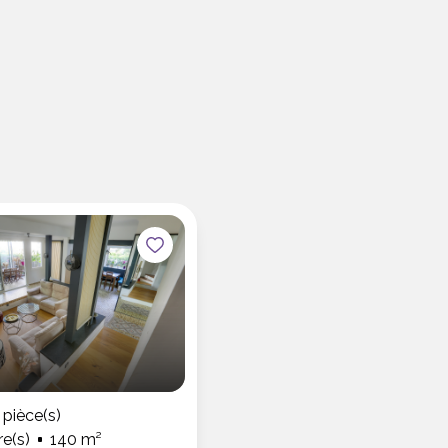
pièce(s)
e(s)
140 m²