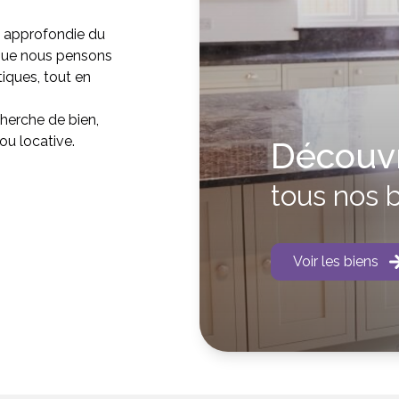
e approfondie du
 que nous pensons
tiques, tout en
herche de bien,
ou locative.
Découvr
tous nos 
Voir les biens