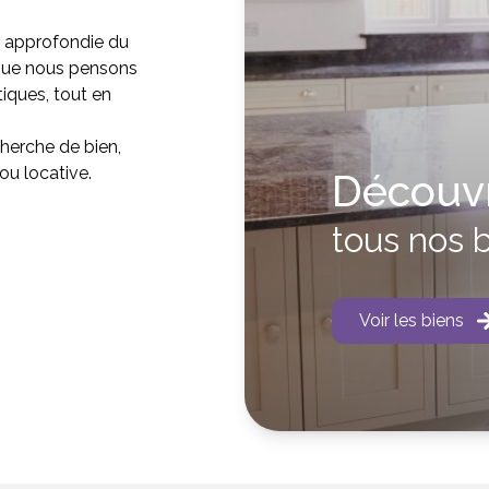
e approfondie du
 que nous pensons
tiques, tout en
herche de bien,
ou locative.
Découvr
tous nos 
Voir les biens