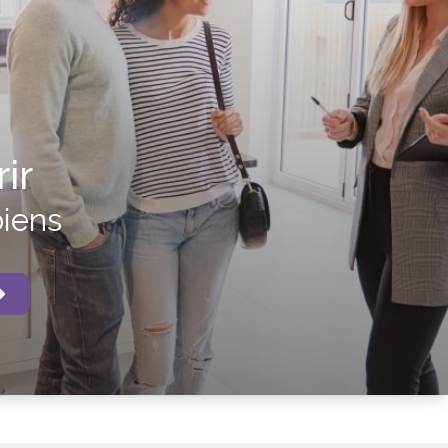
ir
biens