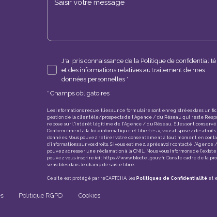
J'ai pris connaissance de la Politique de confidentialité
et des informations relatives au traitement de mes
données personnelles *
* Champs obligatoires
Les informations recueillies sur ce formulaire sont enregistrées dans un fi
gestion de la clientèle/prospects de l'Agence / du Réseau qui reste Resp
repose sur l'intérêt légitime de l'Agence / du Réseau. Elles sont conserv
Conformément à la loi « informatique et libertés », vous disposez des droits d
données. Vous pouvez retirer votre consentement à tout moment en conta
d’informations sur vos droits. Si vous estimez, après avoir contacté l'Agence
pouvez adresser une réclamation à la CNIL. Nous vous informons de l’existe
pouvez vous inscrire ici :
https://www.bloctel.gouv.fr
. Dans le cadre de la p
sensibles dans le champ de saisie libre.
Ce site est protégé par reCAPTCHA, les
Politiques de Confidentialité
et 
es
Politique RGPD
Cookies