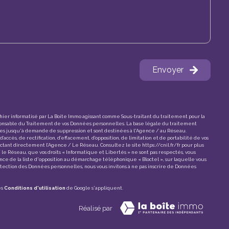
Envoyer
chier informatisé par La Boite Immo agissant comme Sous-traitant du traitement pour la
onsable du Traitement de vos Données personnelles. La base légale du traitement
ées jusqu'à demande de suppression et sont destinées à l'Agence / au Réseau.
’accès, de rectification, d’effacement, d’opposition, de limitation et de portabilité de vos
ctant directement l’Agence / Le Réseau. Consultez le site
https://cnil.fr/fr
pour plus
 / le Réseau, que vos droits « Informatique et Libertés » ne sont pas respectés, vous
nce de la liste d'opposition au démarchage téléphonique « Bloctel », sur laquelle vous
rotection des Données personnelles, nous vous invitons à ne pas inscrire de Données
es
Conditions d'utilisation
de Google s'appliquent.
Réalisé par